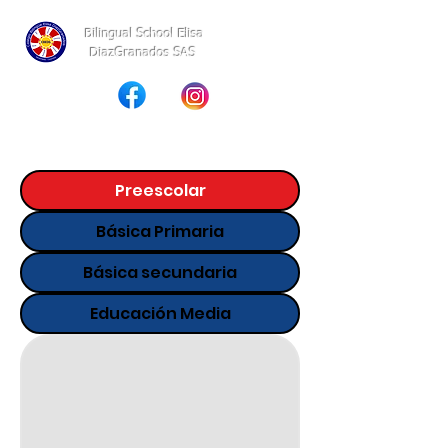
Bilingual School Elisa
DiazGranados SAS
Preescolar
Básica Primaria
Básica secundaria
Educación Media