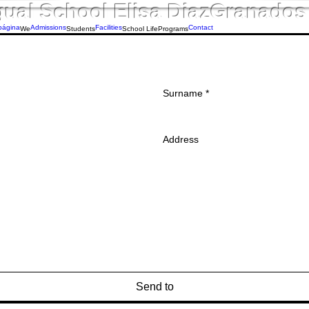
ngual School Elisa DiazGranado
página
Admissions
Facilities
Contact
We
Students
School Life
Programs
Surname
*
Address
Send to